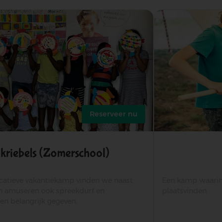
Reserveer nu
lkriebels (zomerschool)
ucatieve vakantiekamp vinden we naast
Een kamp waarin 
en amuseren ook spreekdurf en
plaatsvinden.
en belangrijk gegeven.