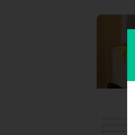
Word een echte
goocheltrucs o
professionele g