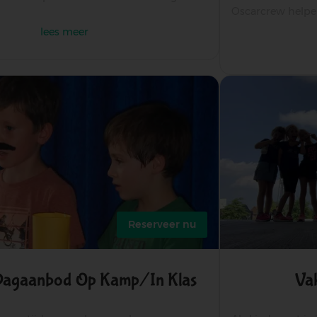
Oscarcrew helpen 
lees meer
over
circuskamp
Reserveer nu
Dagaanbod Op Kamp/in Klas
Va