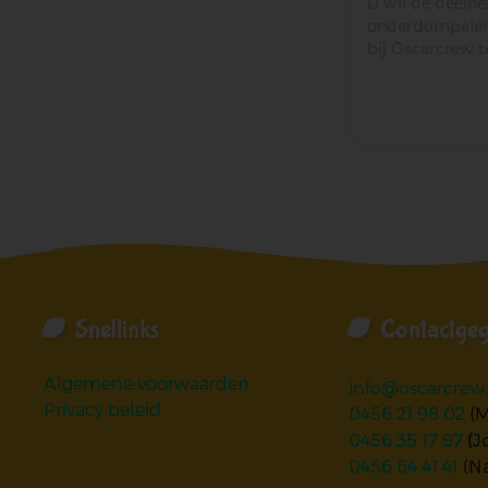
U wil de deeln
onderdompelen 
bij Oscarcrew 
Snellinks
Contactge
Algemene voorwaarden
info@oscarcrew
Privacy beleid
0456 21 98 02
(M
0456 35 17 97
(J
0456 64 41 41
(N