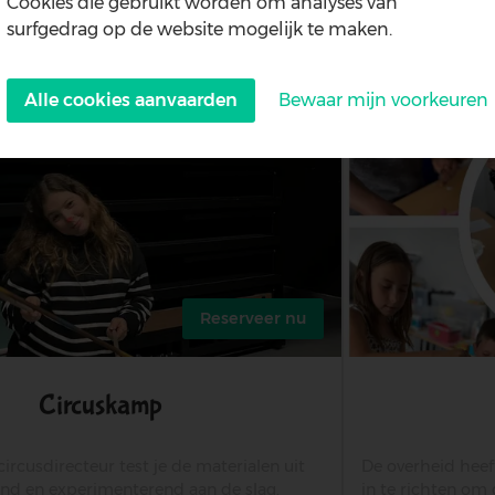
Cookies die gebruikt worden om analyses van
surfgedrag op de website mogelijk te maken.
lees meer
over
goochelkamp
Alle cookies aanvaarden
Bewaar mijn voorkeuren
Withdraw
consent
Reserveer nu
Circuskamp
rcusdirecteur test je de materialen uit
De overheid hee
lend en experimenterend aan de slag.
in te richten om