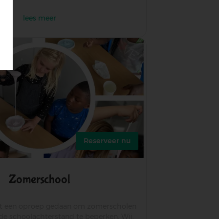
lees meer
over
creakamp
Reserveer nu
Zomerschool
ft een oproep gedaan om zomerscholen
 de schoolachterstand te beperken. Wij,