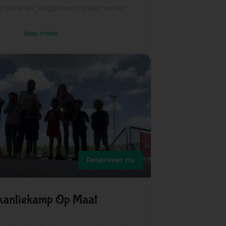
jullie als jeugddienst graag verder
lees meer
over
zomerschool
Reserveer nu
kantiekamp Op Maat