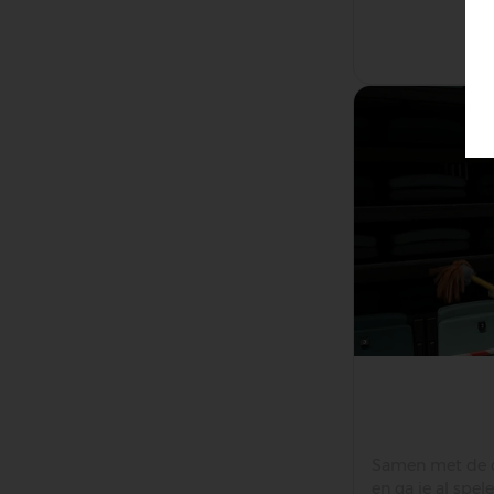
Samen met de ci
en ga je al spe