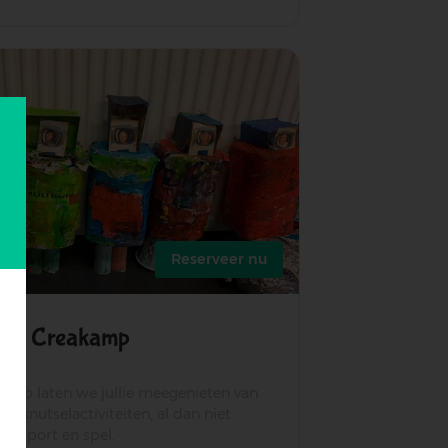
bouwkamp
Reserveer nu
Creakamp
kamp laten we jullie meegenieten van
an knutselactiviteiten, al dan niet
t sport en spel.