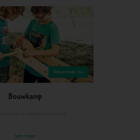
Reserveer nu
Bouwkamp
bouwen in allerlei vormen zal
lees meer
over