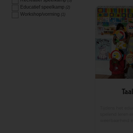
(5)
Educatief speelkamp
(2)
Workshop/vorming
(1)
Taa
Tijdens het ed
spelend leren 
weerbaarheid e