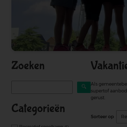
Zoeken
Vakanti
Als gemeentebes
Zoeken
supertof aanbod 
gerust.
Categorieën
Sorteer op
Re
Recreatief speelkamp