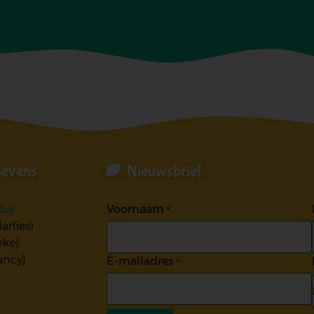
gevens
Nieuwsbrief
.be
Voornaam
arlies)
oke)
ancy)
E-mailadres