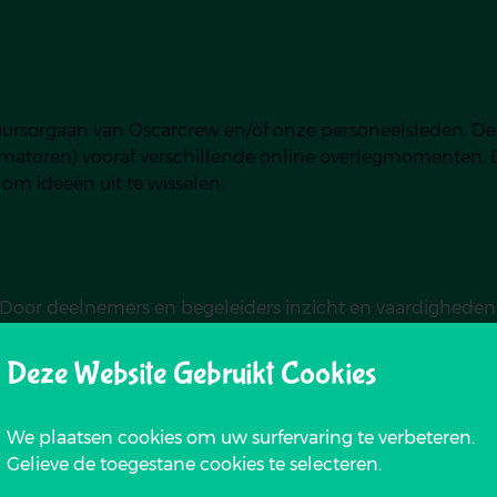
tuursorgaan van Oscarcrew en/of onze personeelsleden. 
matoren) vooraf verschillende online overlegmomenten. Di
 om ideeën uit te wisselen.
Door deelnemers en begeleiders inzicht en vaardigheden 
. Het zou moeten leiden tot actieve participatie in de s
Deze Website Gebruikt Cookies
gegeven door jongeren (in opleiding). Door groepsactiv
 aanspreken. Oscarcrew vzw begeleidt de leerkrachten en 
We plaatsen cookies om uw surfervaring te verbeteren.
al. Docenten en animatoren werken interactief met de doel
Gelieve de toegestane cookies te selecteren.