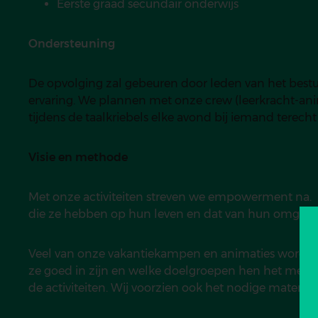
Eerste graad secundair onderwijs
Ondersteuning
De opvolging zal gebeuren door leden van het bes
ervaring. We plannen met onze crew (leerkracht-ani
tijdens de taalkriebels elke avond bij iemand terecht
Visie en methode
Met onze activiteiten streven we empowerment na. 
die ze hebben op hun leven en dat van hun omgeving
Veel van onze vakantiekampen en animaties worden 
ze goed in zijn en welke doelgroepen hen het meest
de activiteiten. Wij voorzien ook het nodige materia