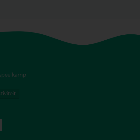
 speelkamp
iviteit