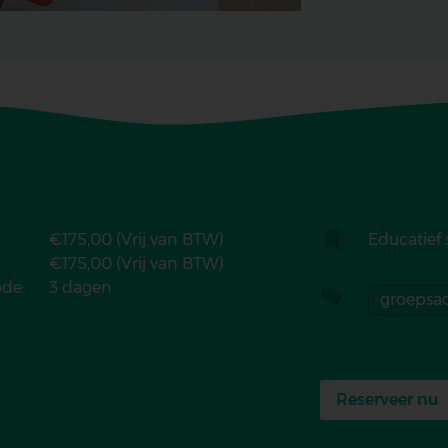
€175,00 (Vrij van BTW)
Categorie
Educatief
€175,00 (Vrij van BTW)
de:
3 dagen
Tags
groepsact
Reserveer nu