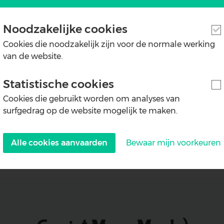
Noodzakelijke cookies
e veel voeling hebben met animatie, lesgeven en taal. We
Cookies die noodzakelijk zijn voor de normale werking
ecreatief) deel) en animatoren (recreatief deel) op pad te
van de website.
Statistische cookies
Cookies die gebruikt worden om analyses van
surfgedrag op de website mogelijk te maken.
Alle cookies aanvaarden
Bewaar mijn voorkeuren
Withdraw
consent