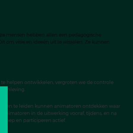
Deze mensen hebben allen een pedagogische
t om visie en ideeën uit te wisselen. Ze kunnen
te helpen ontwikkelen, vergroten we de controle
amenleving.
iteiten te leiden kunnen animatoren ontdekken waar
animatoren in de uitwerking vooraf, tijdens, en na
groep en participeren actief.