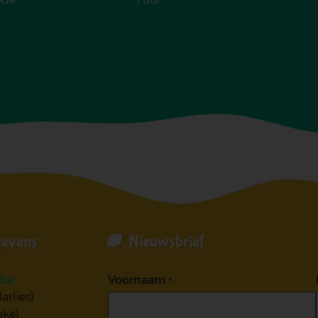
gevens
Nieuwsbrief
.be
Voornaam
arlies)
oke)