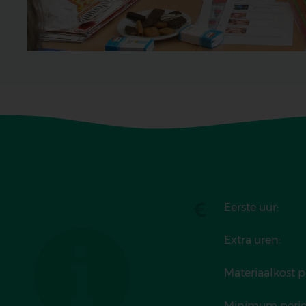
Tarief
Eerste uur:
Extra uren:
Materiaalkost p
Minimum perio