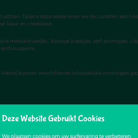
it uitzien. Tijdens deze sessie leren we de cursisten aan h
l kleur en creativiteit.
jne metaaldraadjes, kleurige kraaltjes, verf, pluimpjes, cr
n enthousiasme.
 Hierbij kunnen verschillende inhoudelijke vormingen 
Deze Website Gebruikt Cookies
We plaatsen cookies om uw surfervaring te verbeteren.