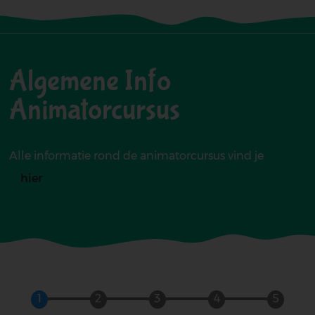
-
Animatorcursus
Algemene Info
Wezembeek-
Animatorcursus
Oppem
Alle informatie rond de animatorcursus vind je
hier