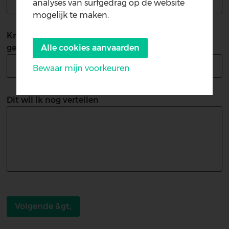
analyses van surfgedrag op de website
mogelijk te maken.
Kreeg je via de gemeente een kortingscode? Zo ja,
gelieve deze hier te noteren:
Alle cookies aanvaarden
Bewaar mijn voorkeuren
Withdraw
Dit wil ik nog vertellen
consent
Volgende &gt;