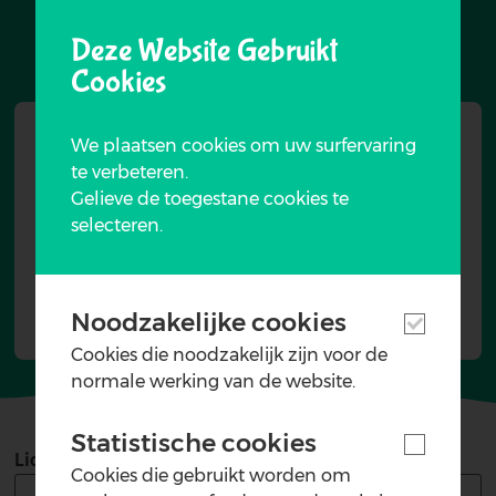
Deze Website Gebruikt
Cookies
We plaatsen cookies om uw surfervaring
Ik ben animator bij Oscarcrew
te verbeteren.
Mijn gemeente
Gelieve de toegestane cookies te
selecteren.
De Gezinsbond
VZW De Rand
Andere:
Noodzakelijke cookies
Cookies die noodzakelijk zijn voor de
normale werking van de website.
Statistische cookies
Lidnummer Gezinsbond (indien van toepassing)
Cookies die gebruikt worden om