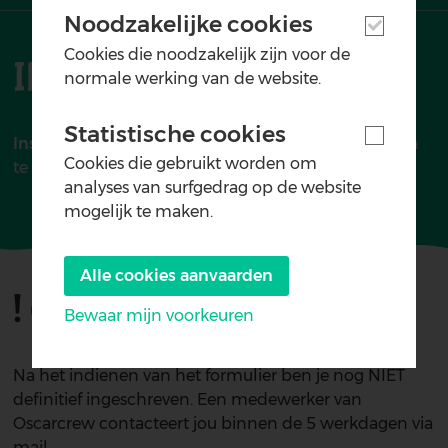
Noodzakelijke cookies
Cookies die noodzakelijk zijn voor de
Ik Wil Inschrijven!!!
normale werking van de website.
Statistische cookies
Inschrijven kan hieronder!
Vergeet niet alle stappen
Cookies die gebruikt worden om
te doorlopen tot het einde.
analyses van surfgedrag op de website
mogelijk te maken.
Alle cookies aanvaarden
! OPGELET !
Bewaar mijn voorkeuren
Withdraw
Na het indienen van het formulier ben je nog NIET
consent
definitief ingeschreven. Een medewerker van
Oscarcrew contacteert jou binnen de 5 werkdagen via
mail.