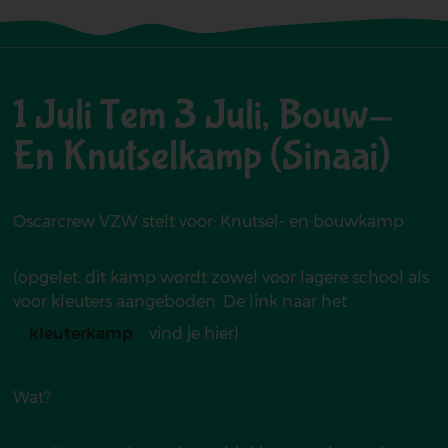
SCHOOL
Bouw-
1 Juli Tem 3 Juli, Bouw-
En
En Knutselkamp (Sinaai)
Knutselkamp
(Sinaai)
Oscarcrew VZW stelt voor: Knutsel- en bouwkamp
(opgelet: dit kamp wordt zowel voor lagere school als
voor kleuters aangeboden. De link naar het
kleuterkamp
vind je hier)
Wat?