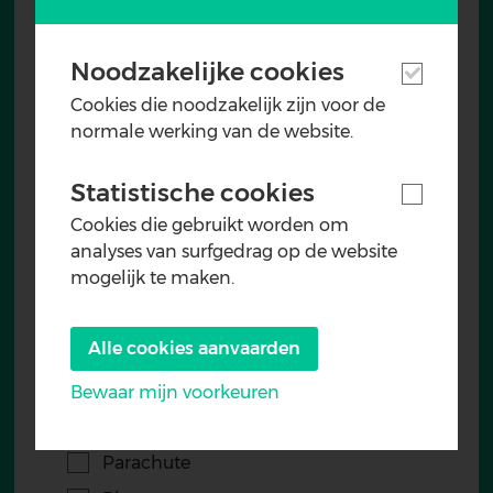
Lego Duplo
Noodzakelijke cookies
Little Bertha
Cookies die noodzakelijk zijn voor de
Loopski's
normale werking van de website.
Mastermind
Mens erger je niet
Statistische cookies
Mens erger je niet - vloerkleed
Cookies die gebruikt worden om
Mikado
analyses van surfgedrag op de website
mogelijk te maken.
Mini bowling
Muziekinstallatie
Alle cookies aanvaarden
Number kubb
Opblaasbaar ballenbad
Bewaar mijn voorkeuren
Opblaasbare melkkoeien
Withdraw
consent
Parachute