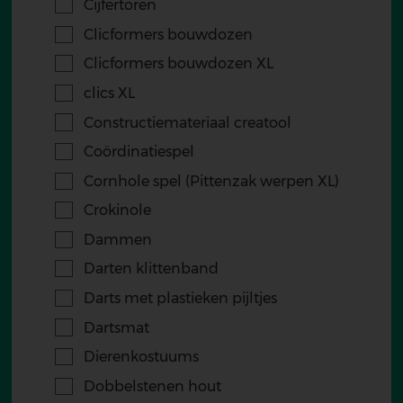
Cijfertoren
Clicformers bouwdozen
Clicformers bouwdozen XL
clics XL
Constructiemateriaal creatool
Coördinatiespel
Cornhole spel (Pittenzak werpen XL)
Crokinole
Dammen
Darten klittenband
Darts met plastieken pijltjes
Dartsmat
Dierenkostuums
Dobbelstenen hout