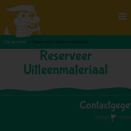
Ga
naar
de
O
hoofdinhoud
m
Oscarcrew
Reserveer Uitleenmateriaal
Reserveer
Kruimelpad
Uitleenmateriaal
Contactgege