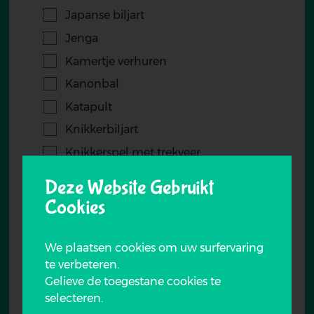
Japanse biljart
Jenga
Kamertje verhuren
Kanonbal
Katapult
Knikkerbiljart
Knikkerspel met trekveer
Kyykkä
Deze Website Gebruikt
Labyrinth
Cookies
Lacrosse set
Lasershooting
We plaatsen cookies om uw surfervaring
te verbeteren.
Le passe-trappe (rekker trekker)
Gelieve de toegestane cookies te
Leeuwentoren
selecteren.
Lego