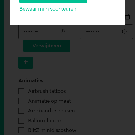
Begindatum
Einddatum
Bewaar mijn voorkeuren
Datum
Datum
Withdraw
consent
Tijd
Tijd
Verwijderen
Item
toevoegen
Animaties
Airbrush tattoos
Animatie op maat
Armbandjes maken
Ballonplooien
BlitZ minidiscoshow