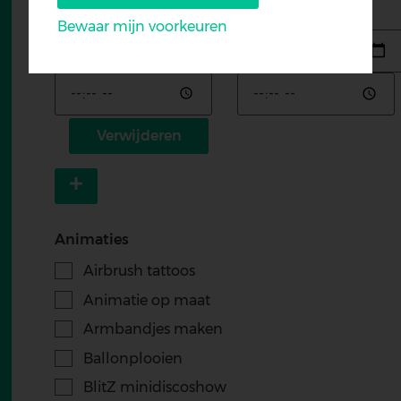
Begindatum
Einddatum
Bewaar mijn voorkeuren
Datum
Datum
Withdraw
consent
Tijd
Tijd
Verwijderen
Item
toevoegen
Animaties
Airbrush tattoos
Animatie op maat
Armbandjes maken
Ballonplooien
BlitZ minidiscoshow