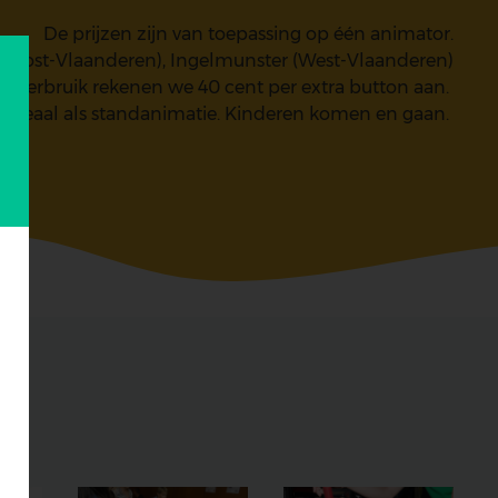
De prijzen zijn van toepassing op één animator.
(Oost-Vlaanderen), Ingelmunster (West-Vlaanderen)
eer verbruik rekenen we 40 cent per extra button aan.
is ideaal als standanimatie. Kinderen komen en gaan.