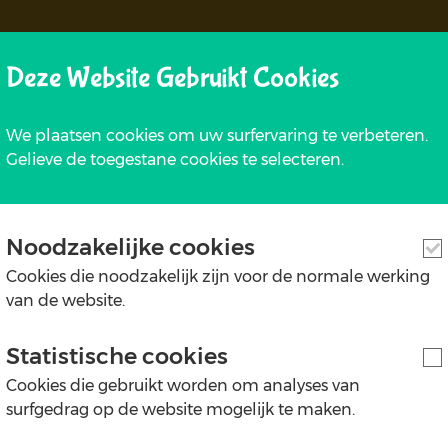
Afhaalpunt: Daknam 
Deze Website Gebruikt Cookies
end, We rekenen op 30 buttons per uur per animator. Bij m
Dit 
We plaatsen cookies om uw surfervaring te verbeteren.
Gelieve de toegestane cookies te selecteren.
Noodzakelijke cookies
Cookies die noodzakelijk zijn voor de normale werking
van de website.
Statistische cookies
Geniet Maar Mee! :)
Cookies die gebruikt worden om analyses van
surfgedrag op de website mogelijk te maken.