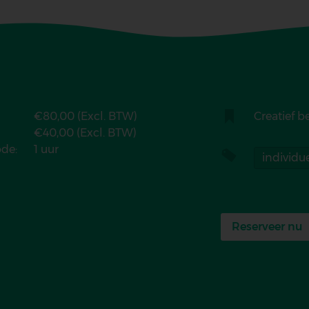
€80,00 (Excl. BTW)
Categorie
Creatief be
€40,00 (Excl. BTW)
de:
1 uur
Tags
individue
Reserveer nu