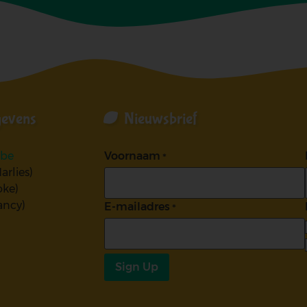
gevens
Nieuwsbrief
.be
Voornaam
arlies)
oke)
ancy)
E-mailadres
Sign Up