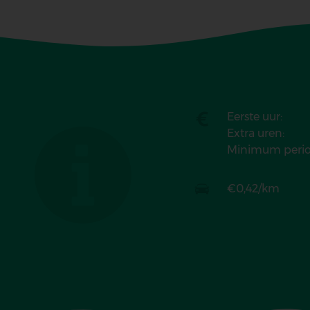
Eerste uur:
Extra uren:
Minimum perio
Kilometer
€0,42/km
vergoeding