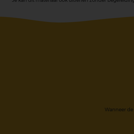
Je kan dit materiaal ook uitlenen zonder begeleidin
Wanneer de a